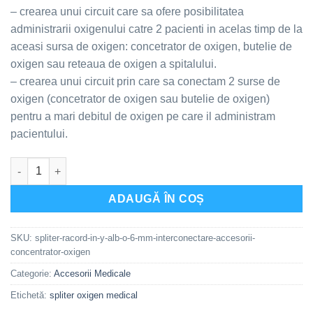
– crearea unui circuit care sa ofere posibilitatea
administrarii oxigenului catre 2 pacienti in acelas timp de la
aceasi sursa de oxigen: concetrator de oxigen, butelie de
oxigen sau reteaua de oxigen a spitalului.
– crearea unui circuit prin care sa conectam 2 surse de
oxigen (concetrator de oxigen sau butelie de oxigen)
pentru a mari debitul de oxigen pe care il administram
pacientului.
Cantitate Spliter, Racord in Y, alb, Ø 6 mm, interconectare acce
ADAUGĂ ÎN COȘ
SKU:
spliter-racord-in-y-alb-o-6-mm-interconectare-accesorii-
concentrator-oxigen
Categorie:
Accesorii Medicale
Etichetă:
spliter oxigen medical