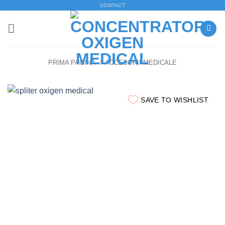
Skip
CONTACT
to
content
PRIMA PAGINĂ
/
ACCESORII MEDICALE
SAVE TO WISHLIST