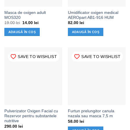
Masca de oxigen adult
Umidificator oxigen medical
MOS320
AEROpart AB1-916 HUM
Prețul
Prețul
19.00
lei
14.00
lei
82.00
lei
inițial
curent
a
este:
ADAUGĂ ÎN COȘ
ADAUGĂ ÎN COȘ
fost:
14.00 lei.
19.00 lei.
SAVE TO WISHLIST
SAVE TO WISHLIST
Pulverizator Oxigen Facial cu
Furtun prelungitor canula
Rezervor pentru substantele
nazala sau masca 7,5 m
nutritive
58.00
lei
290.00
lei