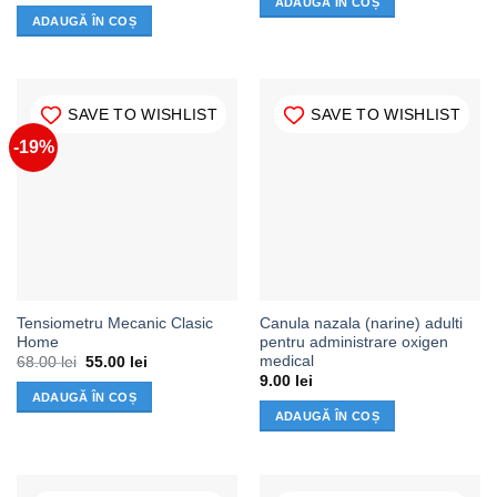
ADAUGĂ ÎN COȘ
ADAUGĂ ÎN COȘ
SAVE TO WISHLIST
SAVE TO WISHLIST
-19%
Tensiometru Mecanic Clasic
Canula nazala (narine) adulti
Home
pentru administrare oxigen
medical
Prețul
Prețul
68.00
lei
55.00
lei
inițial
curent
9.00
lei
a
este:
ADAUGĂ ÎN COȘ
fost:
55.00 lei.
ADAUGĂ ÎN COȘ
68.00 lei.