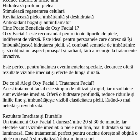
Hidratează profund pielea
Stimulează regenerarea celulară
Revitalizează pielea îmbătrânită și deshidratată
Antioxidant bogat și antiinflamator
Cine Poate Beneficia de Oxy Facial 1?
Oxy Facial 1 este recomandat pentru toate tipurile de piele,
indiferent de vârstă. Este ideal pentru persoanele care doresc să își
îmbunătățească hidratarea pielii, să combată semnele de îmbătrânire
și să obțină un aspect proaspăt și radiant, fără a recurge la tratamente
invazive.
Este perfect pentru înaintea evenimentelor speciale, deoarece oferă
rezultate vizibile imediat și efecte de lungă durată.
De ce să Alegi Oxy Facial 1 Tratament Facial?
Acest tratament facial este simplu de utilizat și rapid, iar rezultatele
sunt evidente imediat. Oferă o hidratare profundă, reduce ridurile și
liniile fine și îmbunătățește vizibil elasticitatea pielii, lăsând-o mai
netedă și revitalizată.
Rezultate Imediate și Durabile
Un tratament Oxy Facial 1 durează între 20 și 30 de minute, iar
efectele sunt vizibile imediat: o piele mai fină, mai hidratată și mai
luminoasă. Este tratamentul perfect pentru oricine dorește să obțină o
piele proaspătă și revitalizată într-un timp scurt.