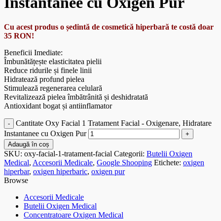
Instantanee cu Oxigen Pur
Cu acest produs o ședintă de cosmetică hiperbară te costă doar
35 RON!
Beneficii Imediate:
Îmbunătățește elasticitatea pielii
Reduce ridurile și finele linii
Hidratează profund pielea
Stimulează regenerarea celulară
Revitalizează pielea îmbătrânită și deshidratată
Antioxidant bogat și antiinflamator
Cantitate Oxy Facial 1 Tratament Facial - Oxigenare, Hidratare
Instantanee cu Oxigen Pur
Adaugă în coș
SKU:
oxy-facial-1-tratament-facial
Categorii:
Butelii Oxigen
Medical
,
Accesorii Medicale
,
Google Shooping
Etichete:
oxigen
hiperbar
,
oxigen hiperbaric
,
oxigen pur
Browse
Accesorii Medicale
Butelii Oxigen Medical
Concentratoare Oxigen Medical