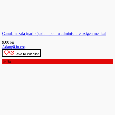
Canula nazala (narine) adulti pentru administrare oxigen medical
9.00
lei
Adaugă în coș
Save to Wishlist
-26%