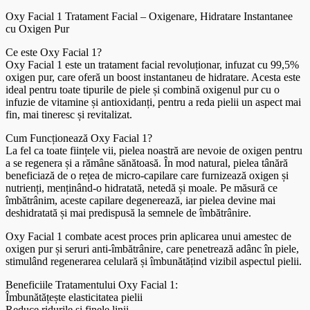
Oxy Facial 1 Tratament Facial – Oxigenare, Hidratare Instantanee
cu Oxigen Pur
Ce este Oxy Facial 1?
Oxy Facial 1 este un tratament facial revoluționar, infuzat cu 99,5%
oxigen pur, care oferă un boost instantaneu de hidratare. Acesta este
ideal pentru toate tipurile de piele și combină oxigenul pur cu o
infuzie de vitamine și antioxidanți, pentru a reda pielii un aspect mai
fin, mai tineresc și revitalizat.
Cum Funcționează Oxy Facial 1?
La fel ca toate ființele vii, pielea noastră are nevoie de oxigen pentru
a se regenera și a rămâne sănătoasă. În mod natural, pielea tânără
beneficiază de o rețea de micro-capilare care furnizează oxigen și
nutrienți, menținând-o hidratată, netedă și moale. Pe măsură ce
îmbătrânim, aceste capilare degenerează, iar pielea devine mai
deshidratată și mai predispusă la semnele de îmbătrânire.
Oxy Facial 1 combate acest proces prin aplicarea unui amestec de
oxigen pur și seruri anti-îmbătrânire, care penetrează adânc în piele,
stimulând regenerarea celulară și îmbunătățind vizibil aspectul pielii.
Beneficiile Tratamentului Oxy Facial 1:
Îmbunătățește elasticitatea pielii
Reduce ridurile și finele linii