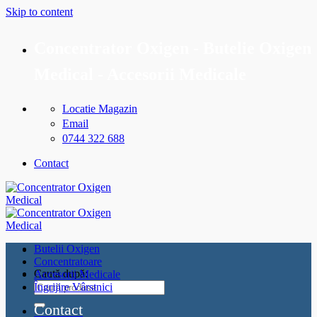
Skip to content
Concentrator Oxigen - Butelie Oxigen
Medical - Accesorii Medicale
Locatie Magazin
Email
0744 322 688
Contact
Butelii Oxigen
Concentratoare
Caută după:
Accesorii Medicale
Îngrijire Vârstnici
Contact