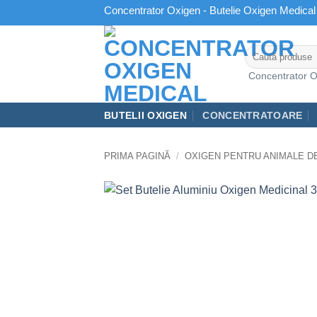
Skip
Concentrator Oxigen - Butelie Oxigen Medical
to
content
Caută
după:
Concentrator Ox
BUTELII OXIGEN
CONCENTRATOARE
PRIMA PAGINĂ
/
OXIGEN PENTRU ANIMALE D