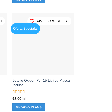
ST
SAVE TO WISHLIST
Oferta Speciala!
Butelie Oxigen Pur 15 Litri cu Masca
Inclusa
Evaluat la
5
98.00
lei
din 5
ADAUGĂ ÎN COȘ