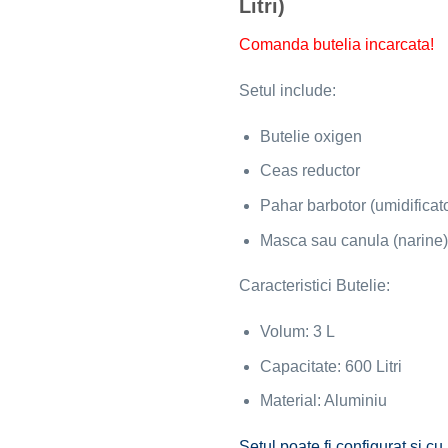
Litri)
Comanda butelia incarcata!
Setul include:
Butelie oxigen
Ceas reductor
Pahar barbotor (umidificato
Masca sau canula (narine)
Caracteristici Butelie:
Volum: 3 L
Capacitate: 600 Litri
Material: Aluminiu
Setul poate fi configurat si cu