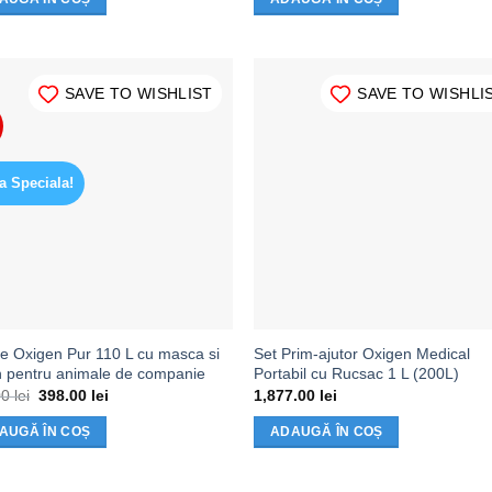
SAVE TO WISHLIST
SAVE TO WISHLI
a Speciala!
ie Oxigen Pur 110 L cu masca si
Set Prim-ajutor Oxigen Medical
n pentru animale de companie
Portabil cu Rucsac 1 L (200L)
Prețul
Prețul
00
lei
398.00
lei
1,877.00
lei
inițial
curent
a
este:
AUGĂ ÎN COȘ
ADAUGĂ ÎN COȘ
fost:
398.00 lei.
598.00 lei.