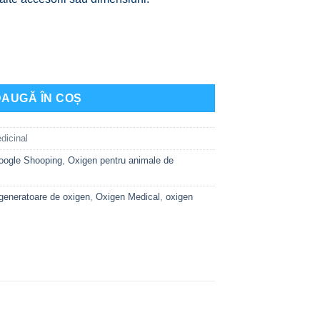
xigen Medicinal 3 Litri (600 Litri)
AUGĂ ÎN COȘ
dicinal
oogle Shooping
,
Oxigen pentru animale de
generatoare de oxigen
,
Oxigen Medical
,
oxigen