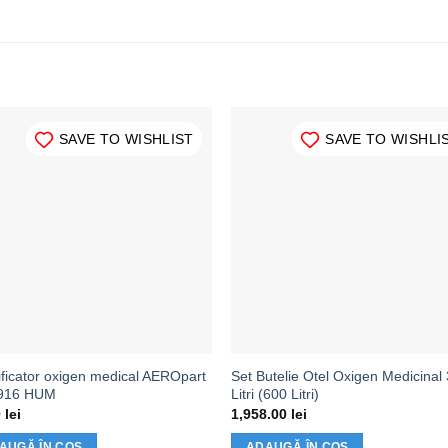
SAVE TO WISHLIST
SAVE TO WISHLI
ficator oxigen medical AEROpart
Set Butelie Otel Oxigen Medicinal 
916 HUM
Litri (600 Litri)
0
lei
1,958.00
lei
AUGĂ ÎN COȘ
ADAUGĂ ÎN COȘ