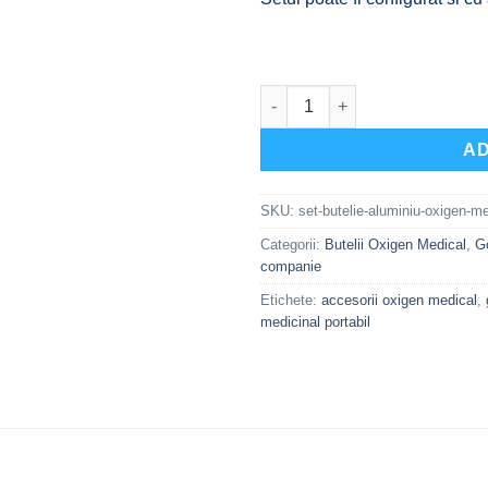
Cantitate Set Butelie Aluminiu O
AD
SKU:
set-butelie-aluminiu-oxigen-me
Categorii:
Butelii Oxigen Medical
,
G
companie
Etichete:
accesorii oxigen medical
,
medicinal portabil