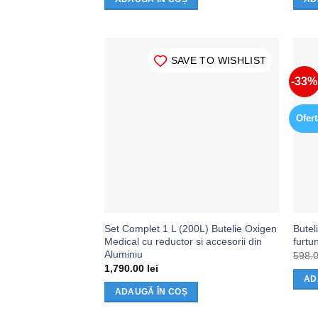
SAVE TO WISHLIST
-33%
Ofert
Set Complet 1 L (200L) Butelie Oxigen
Butel
Medical cu reductor si accesorii din
furtu
Aluminiu
598.
1,790.00
lei
AD
ADAUGĂ ÎN COȘ