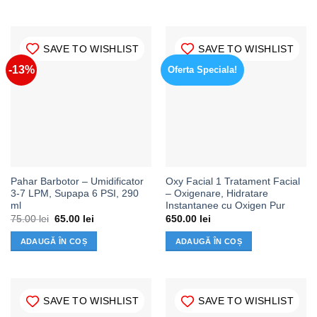
SAVE TO WISHLIST
SAVE TO WISHLIST
-13%
Oferta Speciala!
Pahar Barbotor – Umidificator
Oxy Facial 1 Tratament Facial
3-7 LPM, Supapa 6 PSI, 290
– Oxigenare, Hidratare
ml
Instantanee cu Oxigen Pur
Prețul
Prețul
75.00
lei
65.00
lei
650.00
lei
inițial
curent
a
este:
ADAUGĂ ÎN COȘ
ADAUGĂ ÎN COȘ
fost:
65.00 lei.
75.00 lei.
SAVE TO WISHLIST
SAVE TO WISHLIST