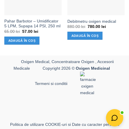
Pahar Barbotor – Umidificator
Debitmetru oxigen medical
5 LPM, Supapa 14 PSI, 250 ml
Prețul
Prețul
880.00
lei
780.00
lei
inițial
curent
Prețul
Prețul
65.00
lei
57.00
lei
a
este:
inițial
curent
ADAUGĂ ÎN COȘ
fost:
780.00 lei.
a
este:
ADAUGĂ ÎN COȘ
880.00 lei.
fost:
57.00 lei.
65.00 lei.
Oxigen Medical, Concentratoare Oxigen , Accesorii
Medicale
Copyright 2026 ©
Oxigen Medicinal
Termeni si conditii
Politica de utilizare COOKIE-uri si Date cu caracter personal