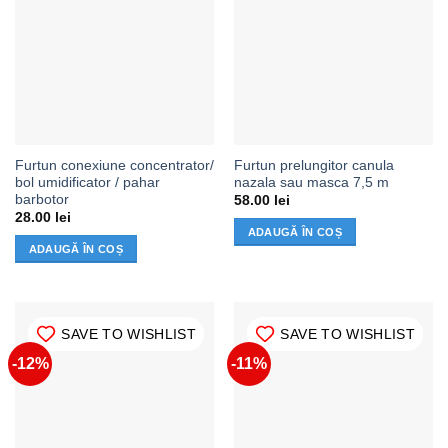
Furtun conexiune concentrator/
Furtun prelungitor canula
bol umidificator / pahar
nazala sau masca 7,5 m
barbotor
58.00
lei
28.00
lei
ADAUGĂ ÎN COȘ
ADAUGĂ ÎN COȘ
SAVE TO WISHLIST
SAVE TO WISHLIST
-12%
-11%