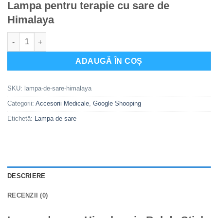
Lampa pentru terapie cu sare de
Himalaya
Cantitate Lampa de sare Himalaya in Bol de Sticla 10 cm cu al
ADAUGĂ ÎN COȘ
SKU:
lampa-de-sare-himalaya
Categorii:
Accesorii Medicale
,
Google Shooping
Etichetă:
Lampa de sare
DESCRIERE
RECENZII (0)