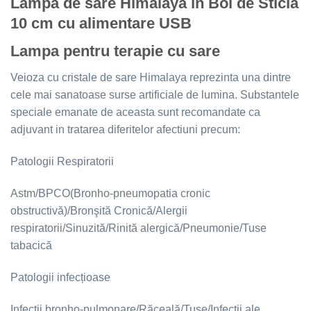
Lampa de sare Himalaya in Bol de Sticla
10 cm cu alimentare USB
Lampa pentru terapie cu sare
Veioza cu cristale de sare Himalaya reprezinta una dintre
cele mai sanatoase surse artificiale de lumina. Substantele
speciale emanate de aceasta sunt recomandate ca
adjuvant in tratarea diferitelor afectiuni precum:
Patologii Respiratorii
Astm/BPCO(Bronho-pneumopatia cronic
obstructivă)/Bronşită Cronică/Alergii
respiratorii/Sinuzită/Rinită alergică/Pneumonie/Tuse
tabacică
​​​Patologii infecțioase
Infecții bronho-pulmonare/Răceală/Tuse/Infecții ale