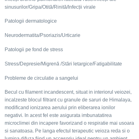
sinusurilor/Gripa/Otită/Rinită/Infecții virale​
​Patologii dermatologice
Neurodermatita/Psoriazis/Urticarie
​​Patologii pe fond de stress
Stress/Depresie/Migrenă /Stări letargice/Fatigabilitate
Probleme de circulatie a sangelui
Becul cu filament incandescent, situat in interiorul veiozei,
incalzeste blocul filtrant cu granule de saruri de Himalaya,
modificand ionizarea aerului prin eliberarea ionilor
negativi. In acest fel este asigurata imbunatatirea
microclimei din incapere favorizand o respiratie mai usoara
si sanatoasa. Pe langa efectul terapeutic veioza reda si o
lumina difuza fiind un accesoriu ideal pentru un ambient