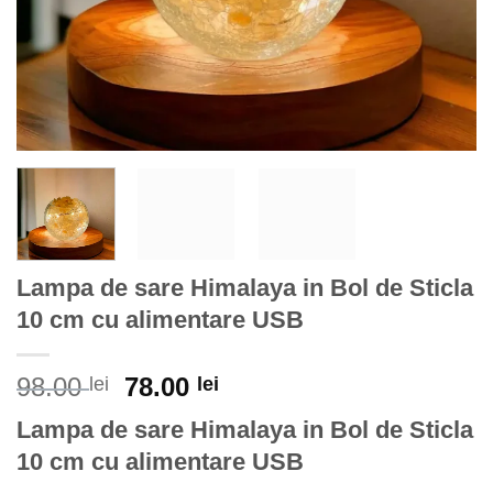
Lampa de sare Himalaya in Bol de Sticla
10 cm cu alimentare USB
Prețul
Prețul
98.00
78.00
lei
lei
inițial
curent
Lampa de sare Himalaya in Bol de Sticla
a
este:
10 cm cu alimentare USB
fost:
78.00 lei.
98.00 lei.