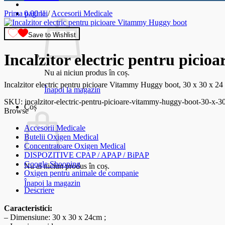
Prima pagină
0.00
lei
/
Accesorii Medicale
Save to Wishlist
Incalzitor electric pentru picio
Nu ai niciun produs în coș.
Incalzitor electric pentru picioare Vitammy Huggy boot, 30 x 30 x 24 
Înapoi la magazin
SKU:
incalzitor-electric-pentru-picioare-vitammy-huggy-boot-30-x-30
Coș
Browse
Accesorii Medicale
Butelii Oxigen Medical
Concentratoare Oxigen Medical
DISPOZITIVE CPAP / APAP / BiPAP
Google Shooping
Nu ai niciun produs în coș.
Oxigen pentru animale de companie
Înapoi la magazin
Descriere
Caracteristici:
– Dimensiune: 30 x 30 x 24cm ;