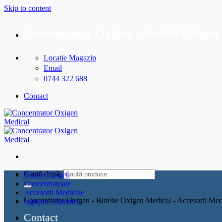
Skip to content
Concentrator Oxigen - Butelie Oxigen 
Locatie Magazin
Email
0744 322 688
Contact
Caută după:
Butelii Oxigen
Concentratoare
Accesorii Medicale
Concentrator Oxigen - Butelie Oxigen Medical - Accesorii Med
Îngrijire Vârstnici
Contact