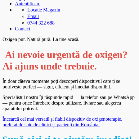
Autentificare
Locatie Magazin
Email
0744 322 688
Contact
Oxigen pur. Natură pură. La tine acasă.
Ai nevoie urgentă de oxigen?
Ai ajuns unde trebuie.
În doar câteva momente poți descoperi dispozitivul care ți se
potrivește perfect — sigur, eficient și imediat disponibil.
Specialistul nostru îți răspunde rapid — la telefon sau pe WhatsApp
— pentru orice întrebare despre utilizare, livrare sau alegerea
aparatului potrivit.
Încearcă cel mai versatil și fiabil dispozitiv de oxigenoterapie,
preferat de sute de clinici și pacienți din România.