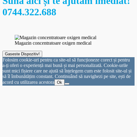
Sună aici și te ajutăm imediat!
0744.322.688
Magazin concentratoare oxigen medical
Gaseste Dispozitiv!
Folosim cookie-uri pentru ca site-ul să funcționeze corect și pentru
a-ți oferi o experiență mai bună și mai personalizată. Cookie-urile
sunt mici fișiere care ne ajută să înțelegem cum este folosit site-ul și
să îl îmbunătățim constant. Continuând să navighezi pe site, ești de
acord cu utilizarea acestora
Ok