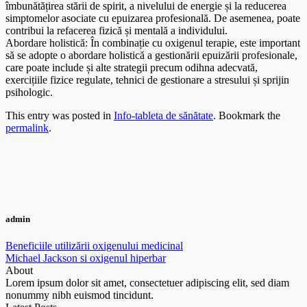
îmbunătățirea stării de spirit, a nivelului de energie și la reducerea
simptomelor asociate cu epuizarea profesională. De asemenea, poate
contribui la refacerea fizică și mentală a individului.
Abordare holistică: În combinație cu oxigenul terapie, este important
să se adopte o abordare holistică a gestionării epuizării profesionale,
care poate include și alte strategii precum odihna adecvată,
exercițiile fizice regulate, tehnici de gestionare a stresului și sprijin
psihologic.
This entry was posted in
Info-tableta de sănătate
. Bookmark the
permalink
.
admin
Beneficiile utilizării oxigenului medicinal
Michael Jackson si oxigenul hiperbar
About
Lorem ipsum dolor sit amet, consectetuer adipiscing elit, sed diam
nonummy nibh euismod tincidunt.