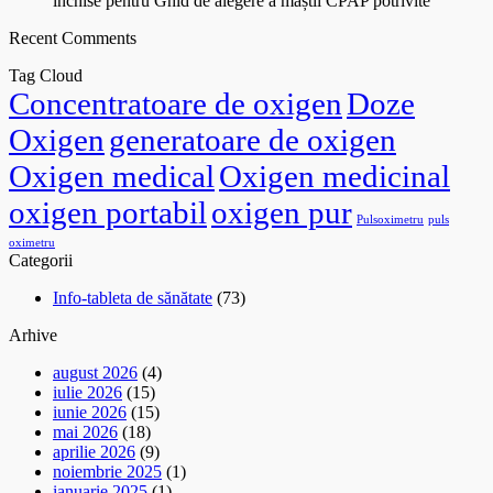
închise
pentru Ghid de alegere a măștii CPAP potrivite
Recent Comments
Tag Cloud
Concentratoare de oxigen
Doze
Oxigen
generatoare de oxigen
Oxigen medical
Oxigen medicinal
oxigen portabil
oxigen pur
Pulsoximetru
puls
oximetru
Categorii
Info-tableta de sănătate
(73)
Arhive
august 2026
(4)
iulie 2026
(15)
iunie 2026
(15)
mai 2026
(18)
aprilie 2026
(9)
noiembrie 2025
(1)
ianuarie 2025
(1)