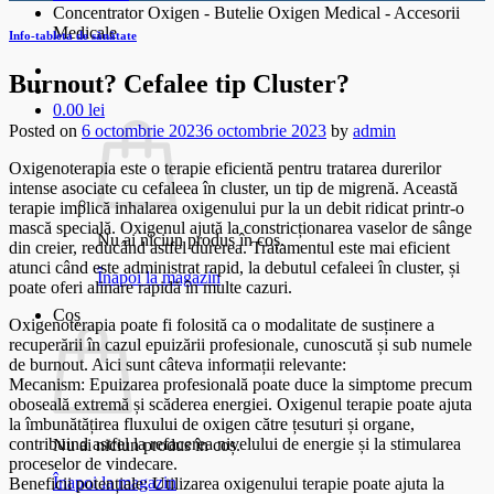
Concentrator Oxigen - Butelie Oxigen Medical - Accesorii
Medicale
Info-tableta de sănătate
Burnout? Cefalee tip Cluster?
0.00
lei
Posted on
6 octombrie 2023
6 octombrie 2023
by
admin
Oxigenoterapia este o terapie eficientă pentru tratarea durerilor
intense asociate cu cefaleea în cluster, un tip de migrenă. Această
terapie implică inhalarea oxigenului pur la un debit ridicat printr-o
mască specială. Oxigenul ajută la constricționarea vaselor de sânge
Nu ai niciun produs în coș.
din creier, reducând astfel durerea. Tratamentul este mai eficient
atunci când este administrat rapid, la debutul cefaleei în cluster, și
Înapoi la magazin
poate oferi alinare rapidă în multe cazuri.
Coș
Oxigenoterapia poate fi folosită ca o modalitate de susținere a
recuperării în cazul epuizării profesionale, cunoscută și sub numele
de burnout. Aici sunt câteva informații relevante:
Mecanism: Epuizarea profesională poate duce la simptome precum
oboseală extremă și scăderea energiei. Oxigenul terapie poate ajuta
la îmbunătățirea fluxului de oxigen către țesuturi și organe,
contribuind astfel la refacerea nivelului de energie și la stimularea
Nu ai niciun produs în coș.
proceselor de vindecare.
Înapoi la magazin
Beneficii potențiale: Utilizarea oxigenului terapie poate ajuta la