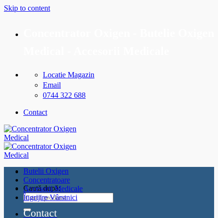
Skip to content
Concentrator Oxigen - Butelie Oxigen
Medical - Accesorii Medicale
Locatie Magazin
Email
0744 322 688
Contact
Butelii Oxigen
Concentratoare
Caută după:
Accesorii Medicale
Îngrijire Vârstnici
Contact