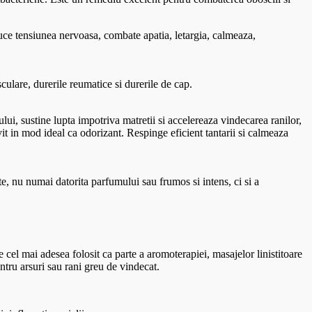
educe tensiunea nervoasa, combate apatia, letargia, calmeaza,
ulare, durerile reumatice si durerile de cap.
ului, sustine lupta impotriva matretii si accelereaza vindecarea ranilor,
rivit in mod ideal ca odorizant. Respinge eficient tantarii si calmeaza
ete, nu numai datorita parfumului sau frumos si intens, ci si a
e cel mai adesea folosit ca parte a aromoterapiei, masajelor linistitoare
ntru arsuri sau rani greu de vindecat.