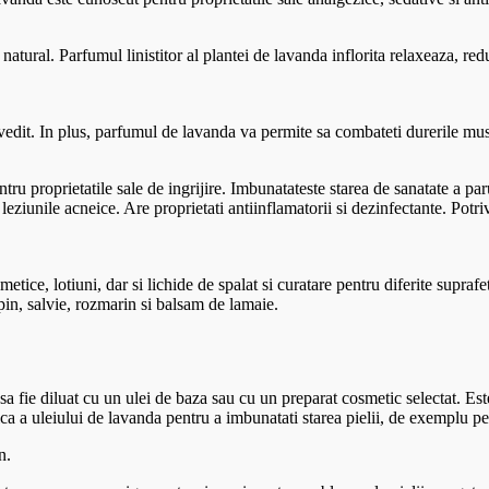
natural. Parfumul linistitor al plantei de lavanda inflorita relaxeaza, r
vedit. In plus, parfumul de lavanda va permite sa combateti durerile musc
ru proprietatile sale de ingrijire. Imbunatateste starea de sanatate a par
si leziunile acneice. Are proprietati antiinflamatorii si dezinfectante. Pot
etice, lotiuni, dar si lichide de spalat si curatare pentru diferite supraf
, pin, salvie, rozmarin si balsam de lamaie.
sa fie diluat cu un ulei de baza sau cu un preparat cosmetic selectat. Est
ica a uleiului de lavanda pentru a imbunatati starea pielii, de exemplu pe
n.