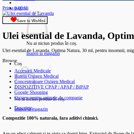
Prima pagină
0.00
lei
Save to Wishlist
Ulei esential de Lavanda, Optim
Nu ai niciun produs în coș.
Ulei esential de Lavanda, Optima Natura, 30 ml, pentru insomnii, mig
Înapoi la magazin
Browse
Coș
Accesorii Medicale
Butelii Oxigen Medical
Concentratoare Oxigen Medical
DISPOZITIVE CPAP / APAP / BiPAP
Google Shooping
Oxigen pentru animale de companie
Nu ai niciun produs în coș.
Descriere
Înapoi la magazin
Compozitie 100% naturala, fara aditivi chimici.
Are un efect calmant si te ajuta sa dormi bine. Extractul de floare de 