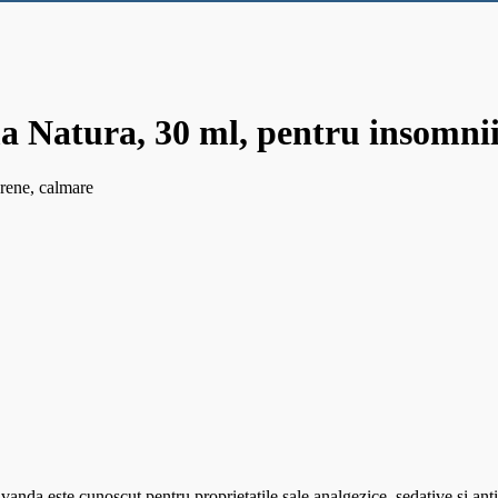
a Natura, 30 ml, pentru insomni
rene, calmare
lavanda este cunoscut pentru proprietatile sale analgezice, sedative si a