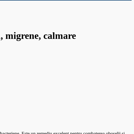
i, migrene, calmare
ntibacteriene. Este un remediu excelent pentru combaterea oboselii si