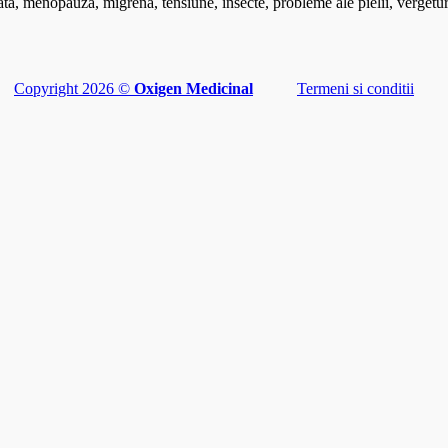
ata, menopauza, migrena, tensiune, insecte, probleme ale pielii, vergeturi,
Copyright 2026 ©
Oxigen Medicinal
Termeni si conditii