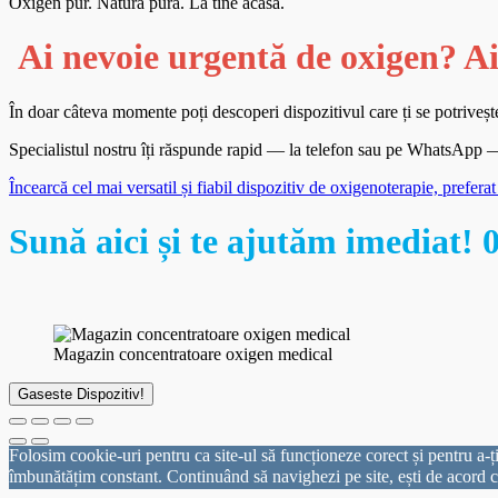
Oxigen pur. Natură pură. La tine acasă.
Ai nevoie urgentă de oxigen? Ai
În doar câteva momente poți descoperi dispozitivul care ți se potrivește
Specialistul nostru îți răspunde rapid — la telefon sau pe WhatsApp — p
Încearcă cel mai versatil și fiabil dispozitiv de oxigenoterapie, prefera
Sună aici și te ajutăm imediat! 
Magazin concentratoare oxigen medical
Gaseste Dispozitiv!
Folosim cookie-uri pentru ca site-ul să funcționeze corect și pentru a-ți
îmbunătățim constant. Continuând să navighezi pe site, ești de acord c