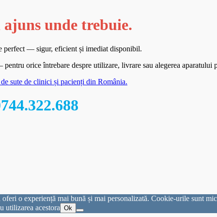
 ajuns unde trebuie.
 perfect — sigur, eficient și imediat disponibil.
entru orice întrebare despre utilizare, livrare sau alegerea aparatului p
t de sute de clinici și pacienți din România.
0744.322.688
 oferi o experiență mai bună și mai personalizată. Cookie-urile sunt mici f
u utilizarea acestora
Ok