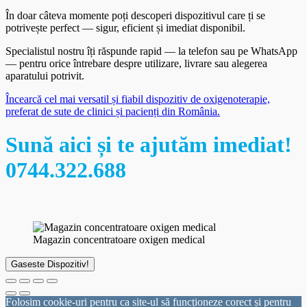
În doar câteva momente poți descoperi dispozitivul care ți se
potrivește perfect — sigur, eficient și imediat disponibil.
Specialistul nostru îți răspunde rapid — la telefon sau pe WhatsApp
— pentru orice întrebare despre utilizare, livrare sau alegerea
aparatului potrivit.
Încearcă cel mai versatil și fiabil dispozitiv de oxigenoterapie,
preferat de sute de clinici și pacienți din România.
Sună aici și te ajutăm imediat!
0744.322.688
Magazin concentratoare oxigen medical
Gaseste Dispozitiv!
Folosim cookie-uri pentru ca site-ul să funcționeze corect și pentru