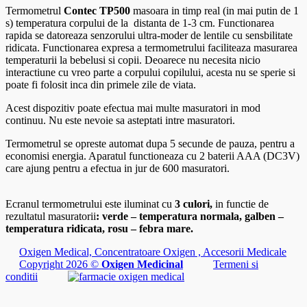
Termometrul
Contec TP500
masoara in timp real (in mai putin de 1
s) temperatura corpului de la distanta de 1-3 cm. Functionarea
rapida se datoreaza senzorului ultra-moder de lentile cu sensbilitate
ridicata. Functionarea expresa a termometrului faciliteaza masurarea
temperaturii la bebelusi si copii. Deoarece nu necesita nicio
interactiune cu vreo parte a corpului copilului, acesta nu se sperie si
poate fi folosit inca din primele zile de viata.
Acest dispozitiv poate efectua mai multe masuratori in mod
continuu. Nu este nevoie sa asteptati intre masuratori.
Termometrul se opreste automat dupa 5 secunde de pauza, pentru a
economisi energia. Aparatul functioneaza cu 2 baterii AAA (DC3V)
care ajung pentru a efectua in jur de 600 masuratori.
Ecranul termometrului este iluminat cu
3 culori,
in functie de
rezultatul masuratorii
: verde – temperatura normala, galben –
temperatura ridicata, rosu – febra mare.
Oxigen Medical, Concentratoare Oxigen , Accesorii Medicale
Copyright 2026 ©
Oxigen Medicinal
Termeni si
conditii