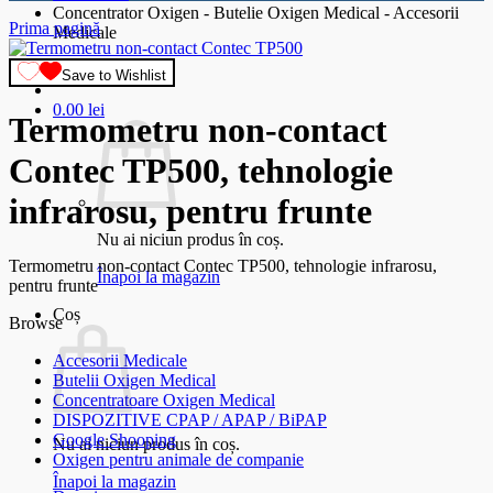
Concentrator Oxigen - Butelie Oxigen Medical - Accesorii
Prima pagină
Medicale
Save to Wishlist
0.00
lei
Termometru non-contact
Contec TP500, tehnologie
infrarosu, pentru frunte
Nu ai niciun produs în coș.
Termometru non-contact Contec TP500, tehnologie infrarosu,
Înapoi la magazin
pentru frunte
Coș
Browse
Accesorii Medicale
Butelii Oxigen Medical
Concentratoare Oxigen Medical
DISPOZITIVE CPAP / APAP / BiPAP
Google Shooping
Nu ai niciun produs în coș.
Oxigen pentru animale de companie
Înapoi la magazin