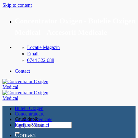
Skip to content
Concentrator Oxigen - Butelie Oxigen
Medical - Accesorii Medicale
Locatie Magazin
Email
0744 322 688
Contact
Butelii Oxigen
Concentratoare
Caută după:
Accesorii Medicale
Îngrijire Vârstnici
Contact