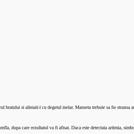
ul bratului si aliniati-l cu degetul inelar. Manseta trebuie sa ﬁe stransa a
fla, dupa care rezultatul va fi afisat. Daca este detectata aritmia, simbo