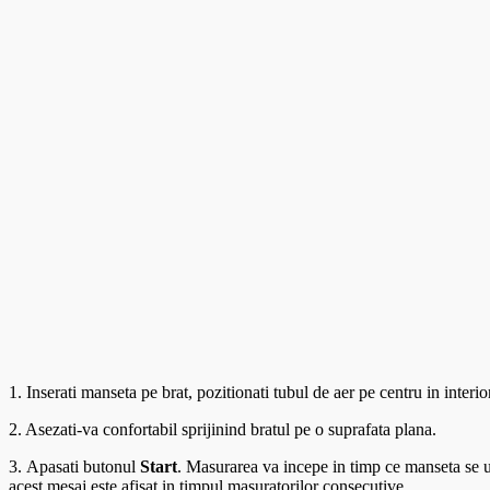
1. Inserati manseta pe brat, pozitionati tubul de aer pe centru in interior
2. Asezati-va confortabil sprijinind bratul pe o suprafata plana.
3.
Apasati butonul
Start
. Masurarea va incepe in timp ce manseta se um
acest mesaj este afisat in timpul masuratorilor consecutive.