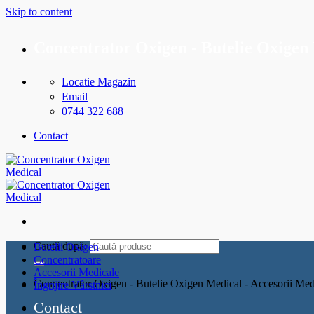
Skip to content
Concentrator Oxigen - Butelie Oxigen 
Locatie Magazin
Email
0744 322 688
Contact
Caută după:
Butelii Oxigen
Concentratoare
Accesorii Medicale
Concentrator Oxigen - Butelie Oxigen Medical - Accesorii Med
Îngrijire Vârstnici
Contact