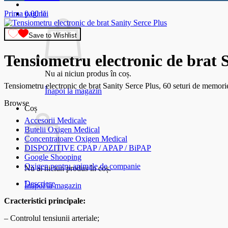
Prima pagină
0.00
lei
Save to Wishlist
Tensiometru electronic de brat 
Nu ai niciun produs în coș.
Tensiometru electronic de brat Sanity Serce Plus, 60 seturi de memor
Înapoi la magazin
Browse
Coș
Accesorii Medicale
Butelii Oxigen Medical
Concentratoare Oxigen Medical
DISPOZITIVE CPAP / APAP / BiPAP
Google Shooping
Oxigen pentru animale de companie
Nu ai niciun produs în coș.
Descriere
Înapoi la magazin
Cracteristici principale:
– Controlul tensiunii arteriale;