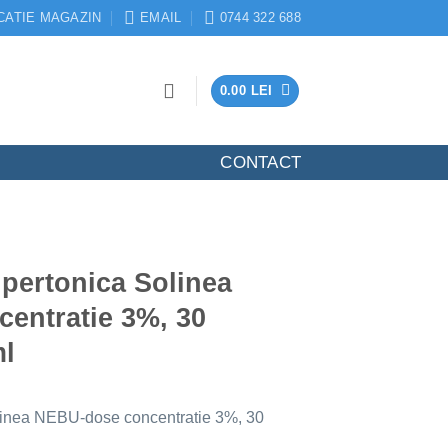
CATIE MAGAZIN
EMAIL
0744 322 688
0.00
LEI
CONTACT
ipertonica Solinea
entratie 3%, 30
ml
olinea NEBU-dose concentratie 3%, 30