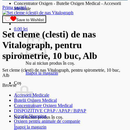
Concentrator Oxigen - Butelie Oxigen Medical - Accesorii
Prima pagină
Medicale
Save to Wishlist
0.00
lei
Set cleme (clesti) de nas
Vitalograph, pentru
spirometrie, 10 buc, Alb
Nu ai niciun produs în coș.
Set cleme (clesti) de nas Vitalograph, pentru spirometrie, 10 buc,
Înapoi la magazin
Alb
Coș
Browse
Accesorii Medicale
Butelii Oxigen Medical
Concentratoare Oxigen Medical
DISPOZITIVE CPAP / APAP / BiPAP
Google Shooping
Nu ai niciun produs în coș.
Oxigen pentru animale de companie
Înapoi la magazin