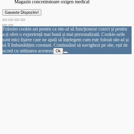
Magazin concentratoare oxigen medical
Gaseste Dispozitiv!
Folosim cookie-uri pentru ca site-ul să funcționeze corect și pentru
a-ți oferi o experiență mai bună și mai personalizată. Cookie-urile
sunt mici fișiere care ne ajută să înțelegem cum este folosit site-ul și
să îl îmbunătățim constant. Continuând să navighezi pe site, ești de
acord cu utilizarea acestora
Ok