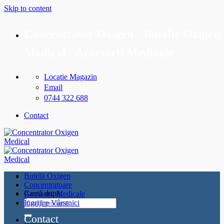
Skip to content
Concentrator Oxigen - Butelie Oxigen
Medical - Accesorii Medicale
Locatie Magazin
Email
0744 322 688
Contact
Butelii Oxigen
Concentratoare
Caută după:
Accesorii Medicale
Îngrijire Vârstnici
Contact