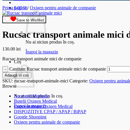
Prima pagină
0.00
lei
/
Oxigen pentru animale de companie
Save to Wishlist
Rucsac transport animale mici 
Nu ai niciun produs în coș.
130.00
lei
Înapoi la magazin
Rucsac transport animale mici de companie
Coș
Cantitate Rucsac transport animale mici de companie
Adaugă în coș
SKU:
rucsac-transport-animale-mici
Categorie:
Oxigen pentru animal
Browse
Accesorii Medicale
Nu ai niciun produs în coș.
Butelii Oxigen Medical
Înapoi la magazin
Concentratoare Oxigen Medical
DISPOZITIVE CPAP / APAP / BiPAP
Google Shooping
Oxigen pentru animale de companie