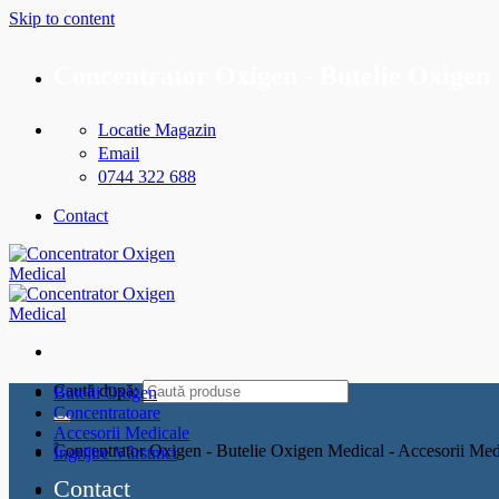
Skip to content
Concentrator Oxigen - Butelie Oxigen 
Locatie Magazin
Email
0744 322 688
Contact
Caută după:
Butelii Oxigen
Concentratoare
Accesorii Medicale
Concentrator Oxigen - Butelie Oxigen Medical - Accesorii Med
Îngrijire Vârstnici
Contact