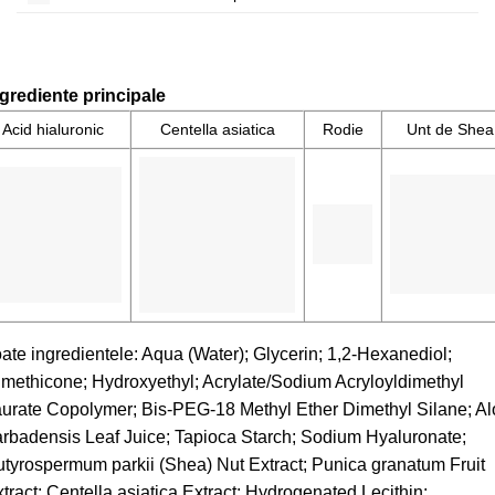
grediente principale
Acid hialuronic
Centella asiatica
Rodie
Unt de Shea
ate ingredientele: Aqua (Water); Glycerin; 1,2-Hexanediol;
methicone; Hydroxyethyl; Acrylate/Sodium Acryloyldimethyl
urate Copolymer; Bis-PEG-18 Methyl Ether Dimethyl Silane; A
rbadensis Leaf Juice; Tapioca Starch; Sodium Hyaluronate;
tyrospermum parkii (Shea) Nut Extract; Punica granatum Fruit
tract; Centella asiatica Extract; Hydrogenated Lecithin;