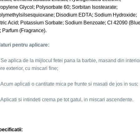
opylene Glycol; Polysorbate 60; Sorbitan Isostearate;
olymethylsilsesquioxane; Disodium EDTA; Sodium Hydroxide;
tric Acid; Potassium Sorbate; Sodium Benzoate; CI 42090 (Blu
; Parfum (Fragrance).
aturi pentru aplicare:
 Se aplica de la mijlocul fetei pana la barbie, masand din interio
re exterior, cu miscari fine;
 Acum aplicati o cantitate mica pe frunte si masati de jos in sus;
 Aplicati si intindeti crema pe tot gatul, in miscari ascendente.
ecificatii: