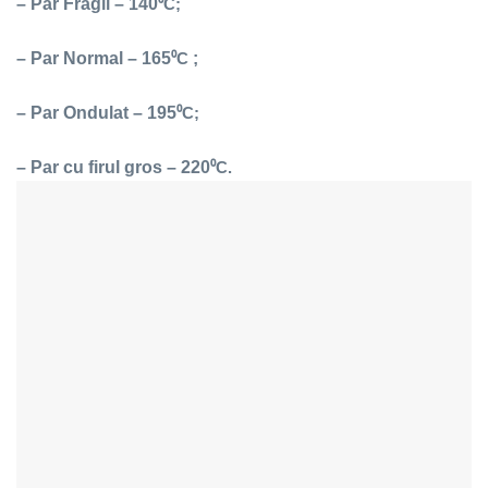
– Par Fragil – 140
⁰C;
– Par Normal – 165
;
⁰C
– Par Ondulat – 195
⁰C;
– Par cu firul gros – 220
⁰C.