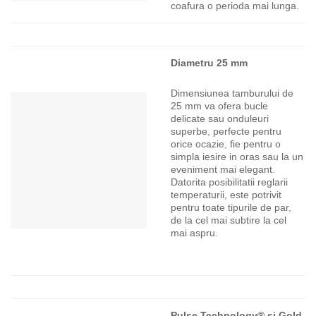
coafura o perioda mai lunga.
Diametru 25 mm
Dimensiunea tamburului de
25 mm va ofera bucle
delicate sau onduleuri
superbe, perfecte pentru
orice ocazie, fie pentru o
simpla iesire in oras sau la un
eveniment mai elegant.
Datorita posibilitatii reglarii
temperaturii, este potrivit
pentru toate tipurile de par,
de la cel mai subtire la cel
mai aspru.
Pulse Technology® si Gold