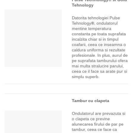
Tehnology
Datorita tehnologiei Pulse
Tehnology
®
, ondulatorul
mentine temperatura
constanta pe toata suprafata
incalzita chiar si in timpul
coafarii, ceea ce inseamna o
caldura uniforma si rezultate
profesionale. In plus, aurul de
pe suprafata tamburului ofera
mai multa stralucire parului,
ceea ce il face sa arate pur si
simplu superb.
Tambur cu clapeta
Ondulatorul are prevazuta si
o clapeta ce previne
alunecarea firului de par pe
tambur, ceea ce face ca