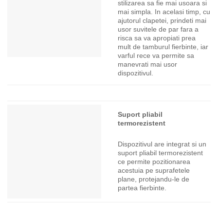
stilizarea sa fie mai usoara si
mai simpla. In acelasi timp, cu
ajutorul clapetei, prindeti mai
usor suvitele de par fara a
risca sa va apropiati prea
mult de tamburul fierbinte, iar
varful rece va permite sa
manevrati mai usor
dispozitivul.
Suport pliabil
termorezistent
Dispozitivul are integrat si un
suport pliabil termorezistent
ce permite pozitionarea
acestuia pe suprafetele
plane, protejandu-le de
partea fierbinte.