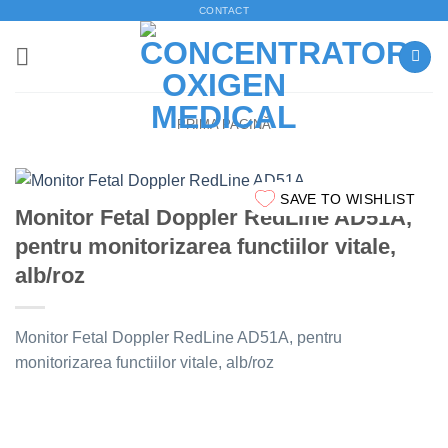
Skip
CONTACT
to
content
PRIMA PAGINĂ
SAVE TO WISHLIST
Monitor Fetal Doppler RedLine AD51A,
pentru monitorizarea functiilor vitale,
alb/roz
Monitor Fetal Doppler RedLine AD51A, pentru
monitorizarea functiilor vitale, alb/roz