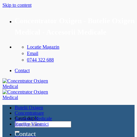
Skip to content
Concentrator Oxigen - Butelie Oxigen
Medical - Accesorii Medicale
Locatie Magazin
Email
0744 322 688
Contact
Butelii Oxigen
Concentratoare
Caută după:
Accesorii Medicale
Îngrijire Vârstnici
Contact