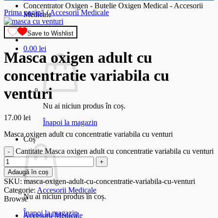
Concentrator Oxigen - Butelie Oxigen Medical - Accesorii
Prima pagină
/
Accesorii Medicale
Medicale
Save to Wishlist
0.00
lei
Masca oxigen adult cu
concentratie variabila cu
venturi
Nu ai niciun produs în coș.
17.00
lei
Înapoi la magazin
Masca oxigen adult cu concentratie variabila cu venturi
Coș
Cantitate Masca oxigen adult cu concentratie variabila cu venturi
Adaugă în coș
SKU:
masca-oxigen-adult-cu-concentratie-variabila-cu-venturi
Categorie:
Accesorii Medicale
Nu ai niciun produs în coș.
Browse
Înapoi la magazin
Accesorii Medicale