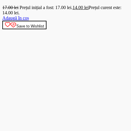
17.00
lei
Prețul inițial a fost: 17.00 lei.
14.00
lei
Prețul curent este:
14.00 lei.
Adaugă în coș
Save to Wishlist