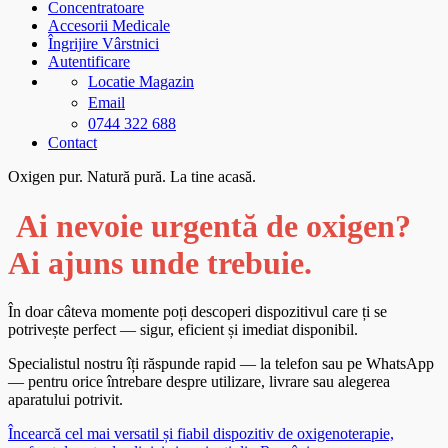
Concentratoare
Accesorii Medicale
Îngrijire Vârstnici
Autentificare
Locatie Magazin
Email
0744 322 688
Contact
Oxigen pur. Natură pură. La tine acasă.
Ai nevoie urgentă de oxigen?
Ai ajuns unde trebuie.
În doar câteva momente poți descoperi dispozitivul care ți se
potrivește perfect — sigur, eficient și imediat disponibil.
Specialistul nostru îți răspunde rapid — la telefon sau pe WhatsApp
— pentru orice întrebare despre utilizare, livrare sau alegerea
aparatului potrivit.
Încearcă cel mai versatil și fiabil dispozitiv de oxigenoterapie,