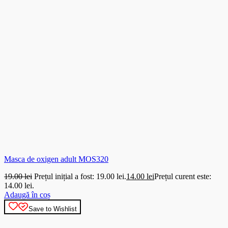
Masca de oxigen adult MOS320
19.00
lei
Prețul inițial a fost: 19.00 lei.
14.00
lei
Prețul curent este:
14.00 lei.
Adaugă în coș
Save to Wishlist