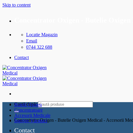
Skip to content
Concentrator Oxigen - Butelie Oxigen 
Locatie Magazin
Email
0744 322 688
Contact
Caută după:
Butelii Oxigen
Concentratoare
Accesorii Medicale
Concentrator Oxigen - Butelie Oxigen Medical - Accesorii Med
Îngrijire Vârstnici
Contact