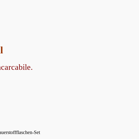
l
carcabile.
Sauerstoffflaschen-Set