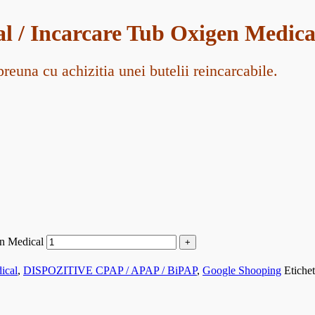
al / Incarcare Tub Oxigen Medica
una cu achizitia unei butelii reincarcabile.
en Medical
ical
,
DISPOZITIVE CPAP / APAP / BiPAP
,
Google Shooping
Etiche