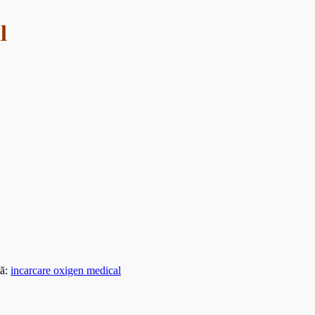
l
tă:
incarcare oxigen medical