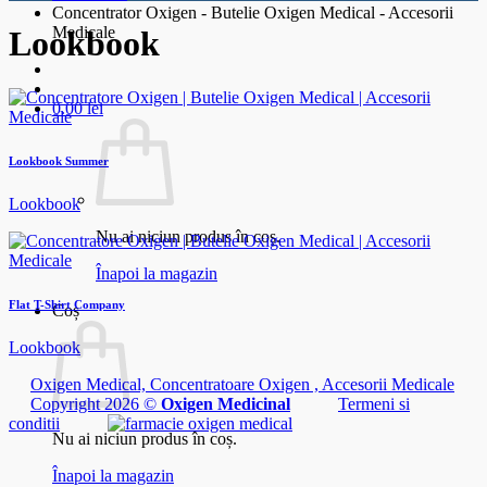
Concentrator Oxigen - Butelie Oxigen Medical - Accesorii
Medicale
Lookbook
0.00
lei
Lookbook Summer
Lookbook
Nu ai niciun produs în coș.
Înapoi la magazin
Flat T-Shirt Company
Coș
Lookbook
Oxigen Medical, Concentratoare Oxigen , Accesorii Medicale
Copyright 2026 ©
Oxigen Medicinal
Termeni si
conditii
Nu ai niciun produs în coș.
Înapoi la magazin