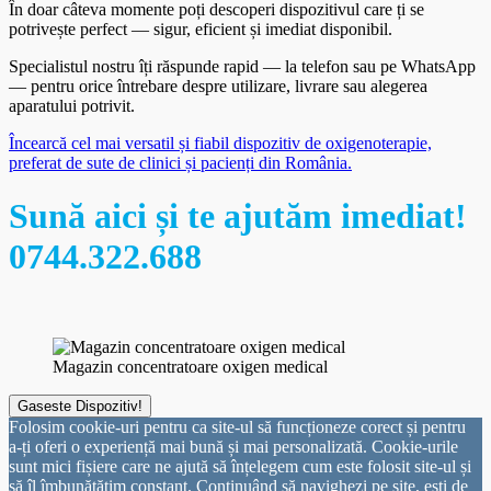
În doar câteva momente poți descoperi dispozitivul care ți se
potrivește perfect — sigur, eficient și imediat disponibil.
Specialistul nostru îți răspunde rapid — la telefon sau pe WhatsApp
— pentru orice întrebare despre utilizare, livrare sau alegerea
aparatului potrivit.
Încearcă cel mai versatil și fiabil dispozitiv de oxigenoterapie,
preferat de sute de clinici și pacienți din România.
Sună aici și te ajutăm imediat!
0744.322.688
Magazin concentratoare oxigen medical
Gaseste Dispozitiv!
Folosim cookie-uri pentru ca site-ul să funcționeze corect și pentru
a-ți oferi o experiență mai bună și mai personalizată. Cookie-urile
sunt mici fișiere care ne ajută să înțelegem cum este folosit site-ul și
să îl îmbunătățim constant. Continuând să navighezi pe site, ești de