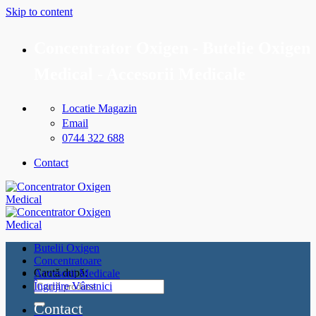
Skip to content
Concentrator Oxigen - Butelie Oxigen
Medical - Accesorii Medicale
Locatie Magazin
Email
0744 322 688
Contact
Butelii Oxigen
Concentratoare
Caută după:
Accesorii Medicale
Îngrijire Vârstnici
Contact