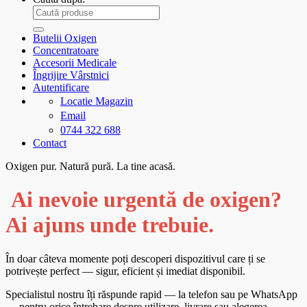
Butelii Oxigen
Concentratoare
Accesorii Medicale
Îngrijire Vârstnici
Autentificare
Locatie Magazin
Email
0744 322 688
Contact
Oxigen pur. Natură pură. La tine acasă.
Ai nevoie urgentă de oxigen?
Ai ajuns unde trebuie.
În doar câteva momente poți descoperi dispozitivul care ți se
potrivește perfect — sigur, eficient și imediat disponibil.
Specialistul nostru îți răspunde rapid — la telefon sau pe WhatsApp
— pentru orice întrebare despre utilizare, livrare sau alegerea