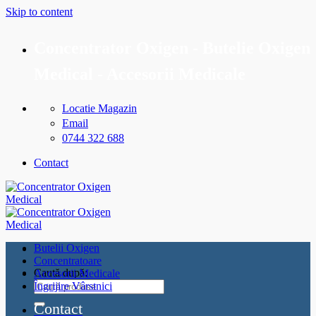
Skip to content
Concentrator Oxigen - Butelie Oxigen
Medical - Accesorii Medicale
Locatie Magazin
Email
0744 322 688
Contact
Butelii Oxigen
Concentratoare
Caută după:
Accesorii Medicale
Îngrijire Vârstnici
Contact