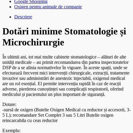
Google Shooping
Oxigen pentru animale de companie
Descriere
Dotări minime Stomatologie și
Microchirurgie
În ultimii ani, tot mai multe cabinete stomatologice – alături de alte
unități medicale – au primit recomandarea din partea inspectoratelor
DSP de a se alinia normativelor în vigoare. În aceste spații, unde se
efectuează frecvent mici intervenții chirurgicale, extracții, tratamente
invazive sau administrări de anestezic injectabil, oxigenul medical
are un rol esențial. El permite intervenția rapidă în caz de reacții
adverse, pierderea cunoștinței sau complicații respiratorii, oferind
medicului și pacientului un plus important de siguranță.
Dotare:
-sursă de oxigen (Butelie Oxigen Medical cu reductor și accesorii, 3-
5 L); recomandare Set Complet 3 sau 5 Litri Butelie oxigen
reincarcabila cu ceas reductor
Exemplu: