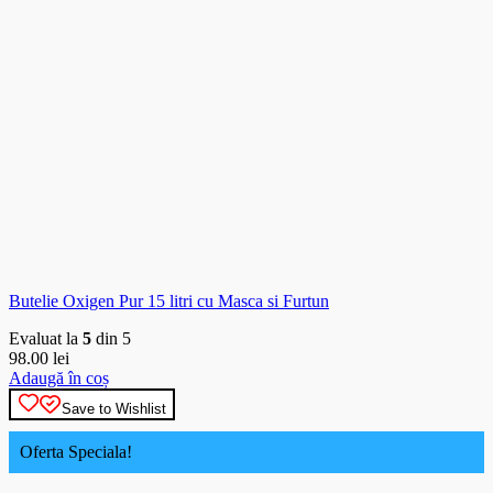
Butelie Oxigen Pur 15 litri cu Masca si Furtun
Evaluat la
5
din 5
98.00
lei
Adaugă în coș
Save to Wishlist
Oferta Speciala!