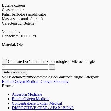
Butelie oxigen
Ceas reductor
Pahar barbotor (umidificator)
Masca sau canula (narine)
Caracteristici Butelie:
Volum: 5 L
Capacitate: 1000 Litri
Material: Otel
Cantitate Dotări minime Stomatologie și Microchirurgie
Adaugă în coș
SKU:
dotari-minime-stomatologie-si-microchirurgie
Categorii:
Butelii Oxigen Medical
,
Google Shooping
Browse
Accesorii Medicale
Butelii Oxigen Medical
Concentratoare Oxigen Medical
DISPOZITIVE CPAP / APAP / BiPAP