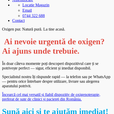
Locatie Magazin
Email
0744 322 688
Contact
Oxigen pur. Natură pură. La tine acasă.
Ai nevoie urgentă de oxigen?
Ai ajuns unde trebuie.
În doar câteva momente poți descoperi dispozitivul care ți se
potrivește perfect — sigur, eficient și imediat disponibil.
Specialistul nostru îți răspunde rapid — la telefon sau pe WhatsApp
— pentru orice întrebare despre utilizare, livrare sau alegerea
aparatului potrivit.
Încearcă cel mai versatil și fiabil dispozitiv de oxigenoterapie,
preferat de sute de clinici și pacienți din România.
Sună aici și te ajutăm imediat!