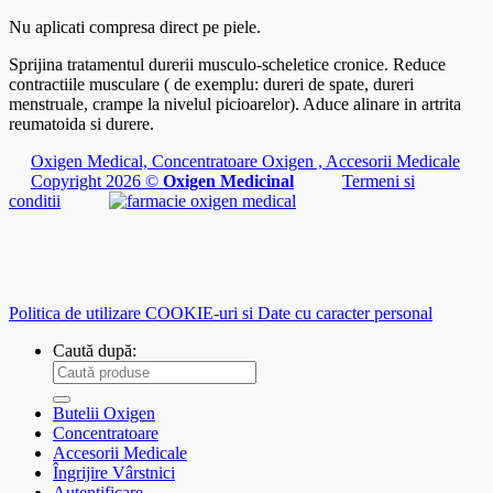
Nu aplicati compresa direct pe piele.
Sprijina tratamentul durerii musculo-scheletice cronice. Reduce
contractiile musculare ( de exemplu: dureri de spate, dureri
menstruale, crampe la nivelul picioarelor). Aduce alinare in artrita
reumatoida si durere.
Oxigen Medical, Concentratoare Oxigen , Accesorii Medicale
Copyright 2026 ©
Oxigen Medicinal
Termeni si
conditii
Politica de utilizare COOKIE-uri si Date cu caracter personal
Caută după:
Butelii Oxigen
Concentratoare
Accesorii Medicale
Îngrijire Vârstnici
Autentificare