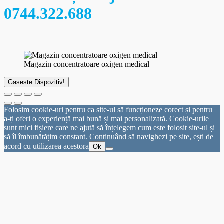
0744.322.688
Magazin concentratoare oxigen medical
Gaseste Dispozitiv!
Folosim cookie-uri pentru ca site-ul să funcționeze corect și pentru
a-ți oferi o experiență mai bună și mai personalizată. Cookie-urile
sunt mici fișiere care ne ajută să înțelegem cum este folosit site-ul și
să îl îmbunătățim constant. Continuând să navighezi pe site, ești de
acord cu utilizarea acestora
Ok