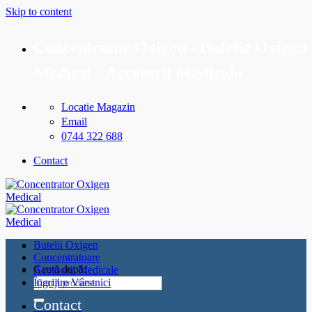
Skip to content
Concentrator Oxigen - Butelie Oxigen
Medical - Accesorii Medicale
Locatie Magazin
Email
0744 322 688
Contact
Butelii Oxigen
Concentratoare
Caută după:
Accesorii Medicale
Îngrijire Vârstnici
Contact