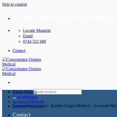
Skip to content
Concentrator Oxigen - Butelie Oxigen 
Locatie Magazin
Email
0744 322 688
Contact
Caută după:
Butelii Oxigen
Concentratoare
Accesorii Medicale
Concentrator Oxigen - Butelie Oxigen Medical - Accesorii Med
Îngrijire Vârstnici
Contact