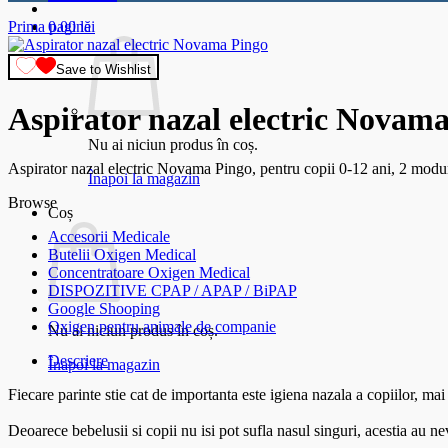
Prima pagină
0.00
lei
Save to Wishlist
Aspirator nazal electric Novama
Nu ai niciun produs în coș.
Aspirator nazal electric Novama Pingo, pentru copii 0-12 ani, 2 modur
Înapoi la magazin
Browse
Coș
Accesorii Medicale
Butelii Oxigen Medical
Concentratoare Oxigen Medical
DISPOZITIVE CPAP / APAP / BiPAP
Google Shooping
Oxigen pentru animale de companie
Nu ai niciun produs în coș.
Descriere
Înapoi la magazin
Fiecare parinte stie cat de importanta este igiena nazala a copiilor, mai
Deoarece bebelusii si copii nu isi pot sufla nasul singuri, acestia au nev