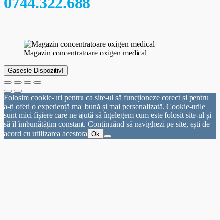
0744.322.688
Magazin concentratoare oxigen medical
Gaseste Dispozitiv!
Folosim cookie-uri pentru ca site-ul să funcționeze corect și pentru
a-ți oferi o experiență mai bună și mai personalizată. Cookie-urile
sunt mici fișiere care ne ajută să înțelegem cum este folosit site-ul și
să îl îmbunătățim constant. Continuând să navighezi pe site, ești de
acord cu utilizarea acestora
Ok