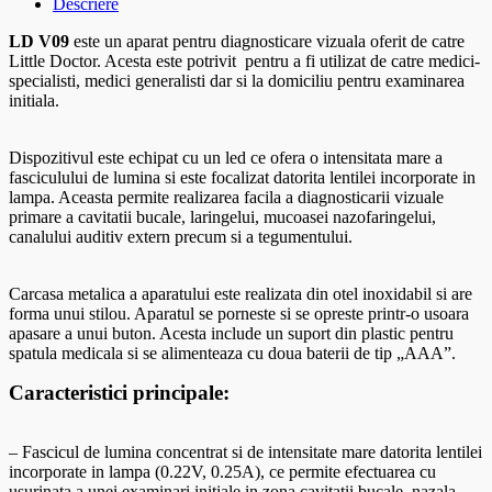
Descriere
LD V09
este un aparat pentru diagnosticare vizuala oferit de catre
Little Doctor. Acesta este potrivit pentru a fi utilizat de catre medici-
specialisti, medici generalisti dar si la domiciliu pentru examinarea
initiala.
Dispozitivul este echipat cu un led ce ofera o intensitata mare a
fasciculului de lumina si este focalizat datorita lentilei incorporate in
lampa. Aceasta permite realizarea facila a diagnosticarii vizuale
primare a cavitatii bucale, laringelui, mucoasei nazofaringelui,
canalului auditiv extern precum si a tegumentului.
Carcasa metalica a aparatului este realizata din otel inoxidabil si are
forma unui stilou. Aparatul se porneste si se opreste printr-o usoara
apasare a unui buton. Acesta include un suport din plastic pentru
spatula medicala si se alimenteaza cu doua baterii de tip „AAA”.
Caracteristici principale:
– Fascicul de lumina concentrat si de intensitate mare datorita lentilei
incorporate in lampa (0.22V, 0.25A), ce permite efectuarea cu
usurinata a unei examinari initiale in zona cavitatii bucale, nazala,