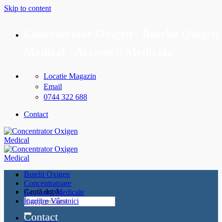
Skip to content
Concentrator Oxigen - Butelie Oxigen
Medical - Accesorii Medicale
Locatie Magazin
Email
0744 322 688
Contact
Butelii Oxigen
Concentratoare
Caută după:
Accesorii Medicale
Îngrijire Vârstnici
Contact