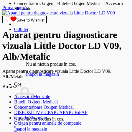
Concentrator Oxigen - Butelie Oxigen Medical - Accesorii
Prima pagină
Medicale
Save to Wishlist
0.00
lei
Aparat pentru diagnosticare
vizuala Little Doctor LD V09,
Alb/Metalic
Nu ai niciun produs în coș.
Aparat pentru diagnosticare vizuala Little Doctor LD V09,
Înapoi la magazin
Alb/Metalic
Coș
Browse
Accesorii Medicale
Butelii Oxigen Medical
Concentratoare Oxigen Medical
DISPOZITIVE CPAP / APAP / BiPAP
Google Shooping
Nu ai niciun produs în coș.
Oxigen pentru animale de companie
Înapoi la magazin